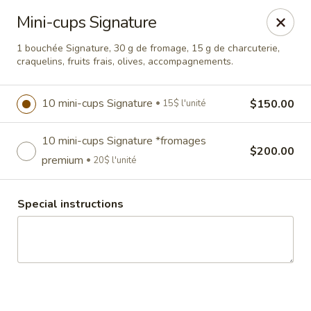
Mini-cups Signature
1 bouchée Signature, 30 g de fromage, 15 g de charcuterie,
Vicky Plourde
craquelins, fruits frais, olives, accompagnements.
48 Rue du Geai-Bleu Saint-Apollinaire, QC G0S2E0
10 mini-cups Signature
$150.00
15$ l'unité
Pick up
Select Time
10 mini-cups Signature *fromages
$200.00
premium
20$ l'unité
Special instructions
À l'apéro Signé V