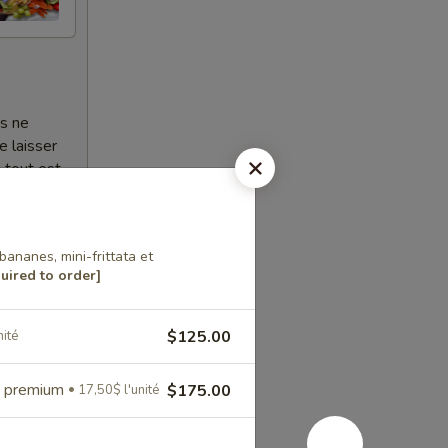
es ne
e laisser
 tout est
et la
vercle.
 bananes, mini-frittata et
uired to order]
$125.00
nité
s premium
$175.00
17,50$ l'unité