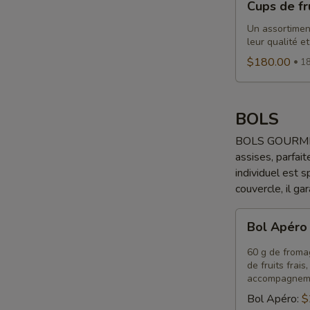
Cups de fr
de
fruits
Un assortiment
leur qualité et
$180.00
18
BOLS
BOLS GOURMETS 
assises, parfait
individuel est 
couvercle, il ga
Bol
Bol Apér
Apéro
60 g de fromag
de fruits frai
accompagnem
Bol Apéro:
$