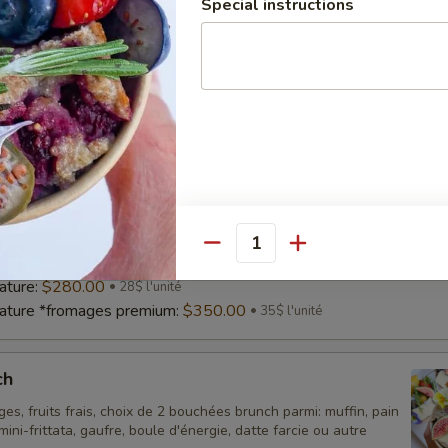
Special instructions
tariens
es fins accompagnés d’olives, de fruits frais, de légumes frais,
 et de petits accompagnements.
tariens:
$250.00
25$ l'unité
étariens *fromages premium:
$325.00
32,50$ l'unité
ature
ature, 60 g de fromages fins, 30 g de charcuterie,
olives, fruits frais, légumes frais, craquelins et petites
Quantity
ature:
$280.00
28$ l'unité
nature *fromages premium:
$350.00
35$ l'unité
ch
es, fruits frais, choix de 2 bouchées brunch parmi: muffin, pain
ini-frittata, gaufre, boule d'énergie, datte farcie ou autre