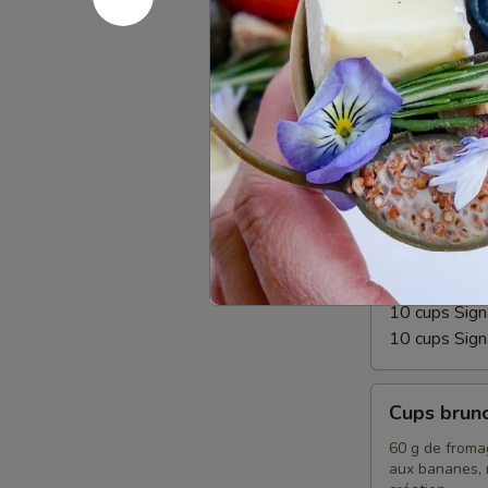
Cups végé
végétariens
90 g de fromag
de craquelins
10 cups végé
10 cups vég
Cups
Cups Sign
Signature
1 bouchée sign
accompagnés d’
garnitures.
10 cups Sign
10 cups Sig
Cups
Cups brun
brunch
60 g de fromag
aux bananes, m