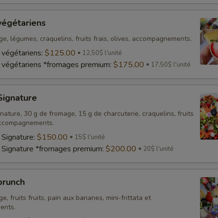
végétariens
e, légumes, craquelins, fruits frais, olives, accompagnements.
 végétariens:
$125.00
12,50$ l'unité
 végétariens *fromages premium:
$175.00
17,50$ l'unité
Signature
ature, 30 g de fromage, 15 g de charcuterie, craquelins, fruits
, accompagnements.
 Signature:
$150.00
15$ l'unité
 Signature *fromages premium:
$200.00
20$ l'unité
brunch
e, fruits fruits, pain aux bananes, mini-frittata et
ents.