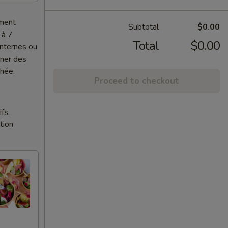
ement
Subtotal
$0.00
 à 7
Total
$0.00
internes ou
nner des
chée.
Proceed to checkout
fs.
tion