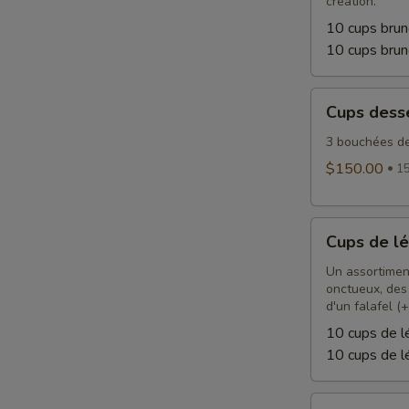
création.
10 cups brun
10 cups bru
Cups
Cups dess
desserts
3 bouchées de
$150.00
15
Cups
Cups de l
de
légumes
Un assortimen
onctueux, des
d'un falafel (+
10 cups de 
10 cups de l
Cups