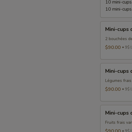
10 mini-cups
10 mini-cups
Mini-
Mini-cups 
cups
desserts
2 bouchées de
$90.00
9$ l
Mini-
Mini-cups
cups
de
Légumes frai
légumes
$90.00
9$ l
Mini-
Mini-cups d
cups
de
Fruits frais var
fruits
$90.00
9$ l