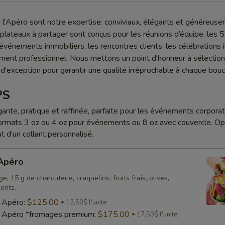
l'Apéro sont notre expertise: conviviaux, élégants et généreus
lateaux à partager sont conçus pour les réunions d’équipe, les 5
s événements immobiliers, les rencontres clients, les célébrations 
ment professionnel. Nous mettons un point d'honneur à sélectio
 d'exception pour garantir une qualité irréprochable à chaque bou
PS
ante, pratique et raffinée, parfaite pour les événements corporati
ormats 3 oz ou 4 oz pour événements ou 8 oz avec couvercle. Op
ut d’un collant personnalisé.
 Apéro
, 15 g de charcuterie, craquelins, fruits frais, olives,
ents.
s Apéro:
$125.00
12,50$ l'unité
s Apéro *fromages premium:
$175.00
17,50$ l'unité