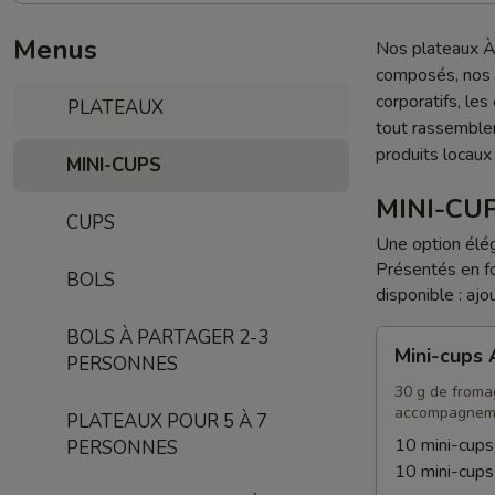
Menus
Nos plateaux À 
composés, nos p
corporatifs, le
PLATEAUX
tout rassemble
produits locaux
MINI-CUPS
MINI-CU
CUPS
Une option élég
Présentés en f
BOLS
disponible : ajo
BOLS À PARTAGER 2-3
Mini-
Mini-cups
PERSONNES
cups
Apéro
30 g de fromage
accompagnem
PLATEAUX POUR 5 À 7
10 mini-cup
PERSONNES
10 mini-cup