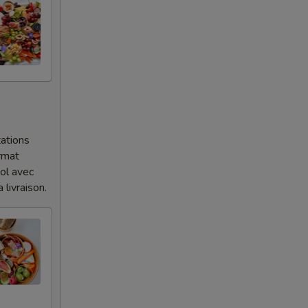
ations
ormat
bol avec
 livraison.