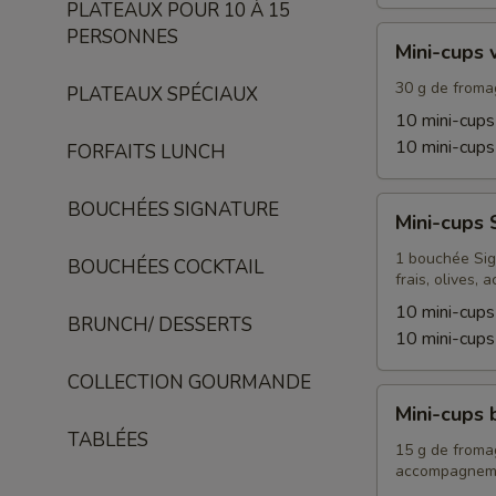
PLATEAUX POUR 10 À 15
Mini-
PERSONNES
Mini-cups 
cups
végétariens
30 g de fromag
PLATEAUX SPÉCIAUX
10 mini-cups
10 mini-cups
FORFAITS LUNCH
Mini-
BOUCHÉES SIGNATURE
Mini-cups 
cups
Signature
1 bouchée Sign
BOUCHÉES COCKTAIL
frais, olives
10 mini-cups
BRUNCH/ DESSERTS
10 mini-cups
COLLECTION GOURMANDE
Mini-
Mini-cups 
cups
TABLÉES
brunch
15 g de fromag
accompagnem