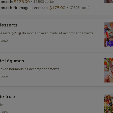
 brunch:
$125.00
12,50$ l'unité
 brunch *fromages premium:
$175.00
17,50$ l'unité
desserts
sserts (45 g) du moment avec fruits et accompagnements.
'unité
 de légumes
s avec houmous et accompagnements.
'unité
e fruits
iés.
'unité