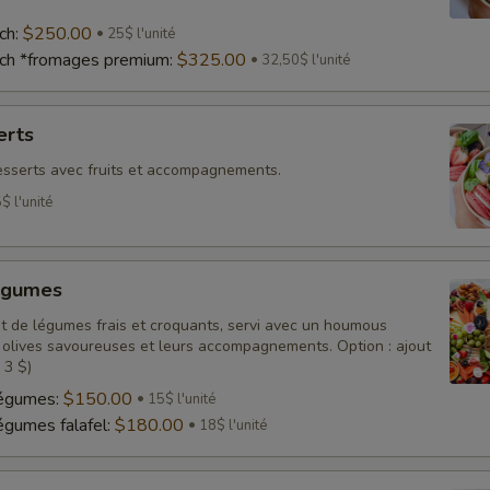
ch:
$250.00
25$ l'unité
nch *fromages premium:
$325.00
32,50$ l'unité
erts
sserts avec fruits et accompagnements.
$ l'unité
égumes
t de légumes frais et croquants, servi avec un houmous
 olives savoureuses et leurs accompagnements. Option : ajout
 3 $)
légumes:
$150.00
15$ l'unité
égumes falafel:
$180.00
18$ l'unité