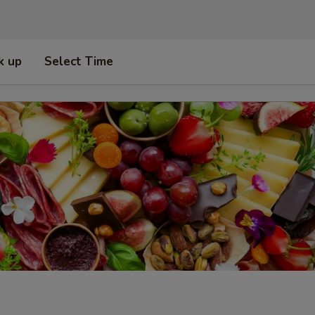
k up
Select Time