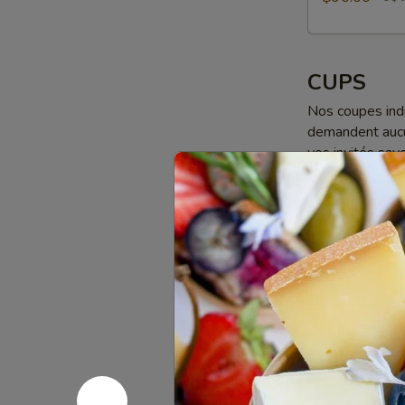
CUPS
Nos coupes indi
demandent aucun
vos invités sav
pensé pour simp
circulation son
Cups
Cups Apér
Apéro
60 g de fromag
de fruits frais
accompagnem
10 cups Apé
10 cups Apé
Cups