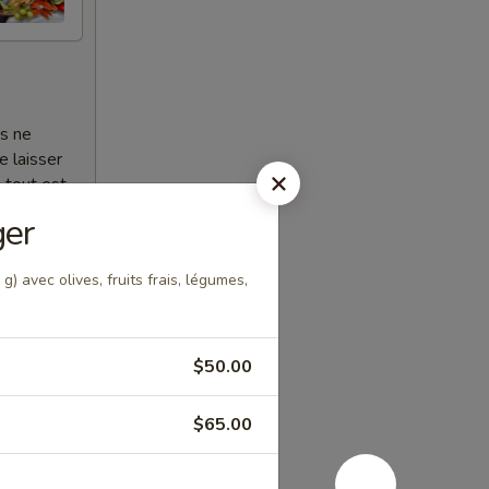
es ne
e laisser
 tout est
et la
ger
vercle.
g) avec olives, fruits frais, légumes,
$50.00
$65.00