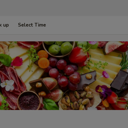
k up
Select Time