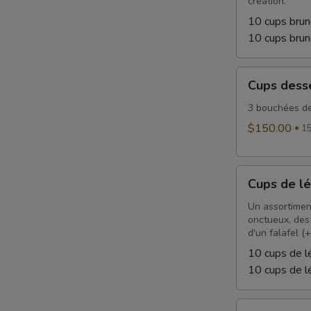
création.
10 cups brun
10 cups bru
Cups
Cups dess
desserts
3 bouchées de
$150.00
15
Cups
Cups de l
de
légumes
Un assortimen
onctueux, des
d'un falafel (+
10 cups de 
10 cups de l
Cups