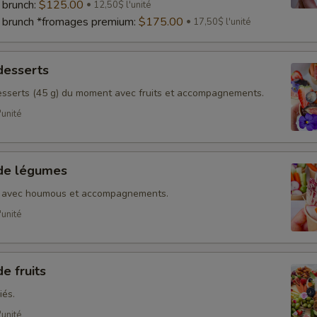
 brunch:
$125.00
12,50$ l'unité
 brunch *fromages premium:
$175.00
17,50$ l'unité
desserts
sserts (45 g) du moment avec fruits et accompagnements.
'unité
 de légumes
s avec houmous et accompagnements.
'unité
e fruits
iés.
'unité