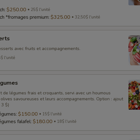
ch:
$250.00
25$ l'unité
nch *fromages premium:
$325.00
32,50$ l'unité
erts
sserts avec fruits et accompagnements.
$ l'unité
égumes
t de légumes frais et croquants, servi avec un houmous
 olives savoureuses et leurs accompagnements. Option : ajout
 3 $)
légumes:
$150.00
15$ l'unité
égumes falafel:
$180.00
18$ l'unité