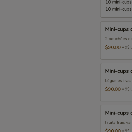
10 mini-cups
10 mini-cups
Mini-
Mini-cups 
cups
desserts
2 bouchées de
$90.00
9$ l
Mini-
Mini-cups
cups
de
Légumes frai
légumes
$90.00
9$ l
Mini-
Mini-cups d
cups
de
Fruits frais var
fruits
$90.00
9$ l