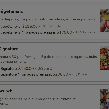
végétariens
e, légumes, craquelins, fruits frais, olives, accompagnements.
 végétariens:
$125.00
12,50$ l'unité
 végétariens *fromages premium:
$175.00
17,50$ l'unité
Signature
ature, 30 g de fromage, 15 g de charcuterie, craquelins, fruits
, accompagnements.
 Signature:
$150.00
15$ l'unité
 Signature *fromages premium:
$200.00
20$ l'unité
brunch
e, fruits fruits, pain aux bananes, mini-frittata et
ents.