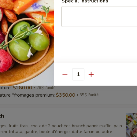
Special instructions
tariens
es fins accompagnés d’olives, de fruits frais, de légumes frais,
 et de petits accompagnements.
tariens:
$250.00
25$ l'unité
étariens *fromages premium:
$325.00
32,50$ l'unité
ature
ature, 60 g de fromages fins, 30 g de charcuterie,
olives, fruits frais, légumes frais, craquelins et petites
Quantity
ature:
$280.00
28$ l'unité
nature *fromages premium:
$350.00
35$ l'unité
ch
es, fruits frais, choix de 2 bouchées brunch parmi: muffin, pain
ini-frittata, gaufre, boule d'énergie, datte farcie ou autre