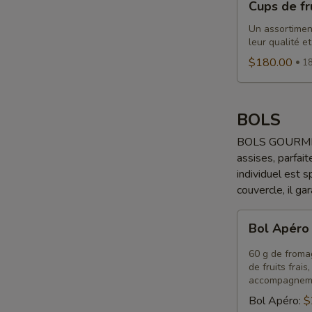
Cups de fr
de
fruits
Un assortiment
leur qualité et
$180.00
18
BOLS
BOLS GOURMETS 
assises, parfait
individuel est 
couvercle, il ga
Bol
Bol Apér
Apéro
60 g de fromag
de fruits frai
accompagnem
Bol Apéro:
$