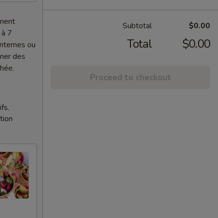
ement
Subtotal
$0.00
 à 7
Total
$0.00
internes ou
nner des
chée.
Proceed to checkout
fs.
tion