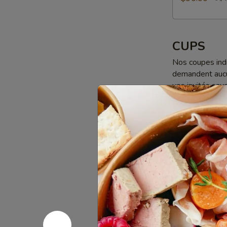
CUPS
Nos coupes indi
demandent aucun
vos invités sav
pensé pour simp
circulation son
Cups
Cups Apér
Apéro
60 g de fromag
de fruits frais
accompagnem
10 cups Apé
10 cups Apé
Cups