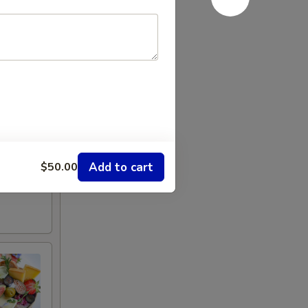
Add to cart
$50.00