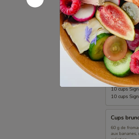
Cups végé
végétariens
90 g de fromag
de craquelins
10 cups végé
10 cups vég
Cups
Cups Sign
Signature
1 bouchée sign
accompagnés d’
garnitures.
10 cups Sign
10 cups Sig
Cups
Cups brun
brunch
60 g de fromag
aux bananes, m