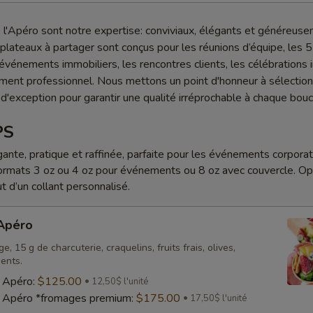
l'Apéro sont notre expertise: conviviaux, élégants et généreus
lateaux à partager sont conçus pour les réunions d’équipe, les 5
s événements immobiliers, les rencontres clients, les célébrations 
ment professionnel. Nous mettons un point d'honneur à sélectio
 d'exception pour garantir une qualité irréprochable à chaque bou
PS
ante, pratique et raffinée, parfaite pour les événements corporati
ormats 3 oz ou 4 oz pour événements ou 8 oz avec couvercle. Op
ut d’un collant personnalisé.
 Apéro
, 15 g de charcuterie, craquelins, fruits frais, olives,
ents.
s Apéro:
$125.00
12,50$ l'unité
s Apéro *fromages premium:
$175.00
17,50$ l'unité