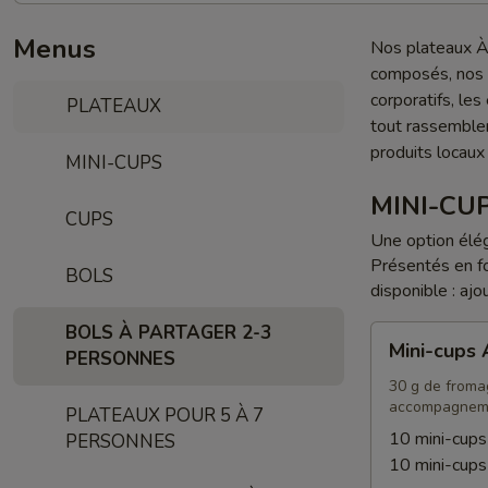
Menus
Nos plateaux À 
composés, nos p
corporatifs, le
PLATEAUX
tout rassemble
produits locaux
MINI-CUPS
MINI-CU
CUPS
Une option élég
Présentés en f
BOLS
disponible : ajo
BOLS À PARTAGER 2-3
Mini-
Mini-cups
PERSONNES
cups
Apéro
30 g de fromage
accompagnem
PLATEAUX POUR 5 À 7
10 mini-cup
PERSONNES
10 mini-cup