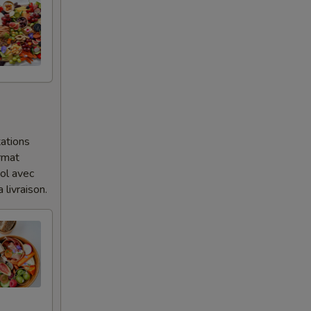
ations
ormat
bol avec
 livraison.