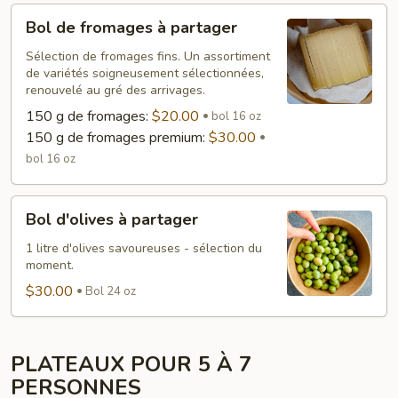
Bol
Bol de fromages à partager
de
fromages
Sélection de fromages fins. Un assortiment
de variétés soigneusement sélectionnées,
à
renouvelé au gré des arrivages.
partager
150 g de fromages:
$20.00
bol 16 oz
150 g de fromages premium:
$30.00
bol 16 oz
Bol
Bol d'olives à partager
d'olives
à
1 litre d'olives savoureuses - sélection du
moment.
partager
$30.00
Bol 24 oz
PLATEAUX POUR 5 À 7
PERSONNES