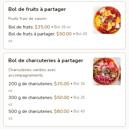
Bol
Bol de fruits à partager
de
fruits
Fruits frais de saison.
à
Bol de fruits:
$35.00
Bol 26 oz
partager
Bol de fruits à partager:
$50.00
Bol 40
oz
Bol
Bol de charcuteries à partager
de
charcuteries
Charcuteries variées avec
accompagnements.
à
partager
200 g de charcuteries:
$35.00
Bol 26
oz
300 g de charcuteries:
$50.00
Bol 25
oz
500 g de charcuteries:
$80.00
Bol 40
oz