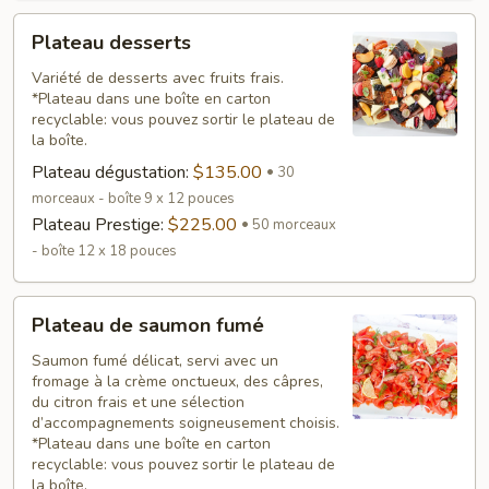
Plateau
Plateau desserts
desserts
Variété de desserts avec fruits frais.
*Plateau dans une boîte en carton
recyclable: vous pouvez sortir le plateau de
la boîte.
Plateau dégustation:
$135.00
30
morceaux - boîte 9 x 12 pouces
Plateau Prestige:
$225.00
50 morceaux
- boîte 12 x 18 pouces
Plateau
Plateau de saumon fumé
de
saumon
Saumon fumé délicat, servi avec un
fromage à la crème onctueux, des câpres,
fumé
du citron frais et une sélection
d’accompagnements soigneusement choisis.
*Plateau dans une boîte en carton
recyclable: vous pouvez sortir le plateau de
la boîte.