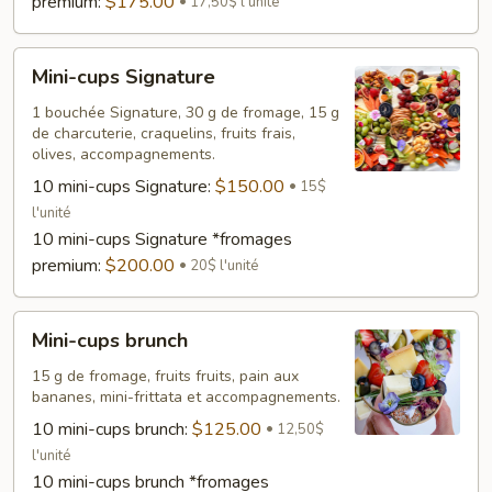
premium:
$175.00
17,50$ l'unité
Mini-
Mini-cups Signature
cups
Signature
1 bouchée Signature, 30 g de fromage, 15 g
de charcuterie, craquelins, fruits frais,
olives, accompagnements.
10 mini-cups Signature:
$150.00
15$
l'unité
10 mini-cups Signature *fromages
premium:
$200.00
20$ l'unité
Mini-
Mini-cups brunch
cups
brunch
15 g de fromage, fruits fruits, pain aux
bananes, mini-frittata et accompagnements.
10 mini-cups brunch:
$125.00
12,50$
l'unité
10 mini-cups brunch *fromages