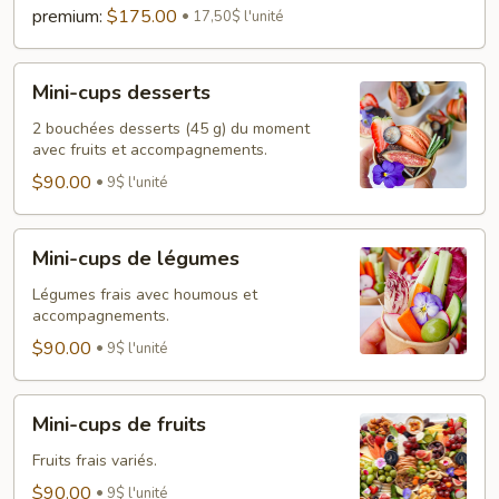
premium:
$175.00
17,50$ l'unité
Mini-
Mini-cups desserts
cups
desserts
2 bouchées desserts (45 g) du moment
avec fruits et accompagnements.
$90.00
9$ l'unité
Mini-
Mini-cups de légumes
cups
de
Légumes frais avec houmous et
accompagnements.
légumes
$90.00
9$ l'unité
Mini-
Mini-cups de fruits
cups
de
Fruits frais variés.
fruits
$90.00
9$ l'unité