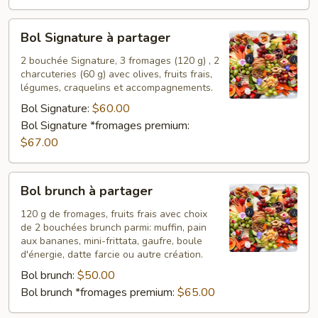
Bol
Bol Signature à partager
Signature
à
2 bouchée Signature, 3 fromages (120 g) , 2
charcuteries (60 g) avec olives, fruits frais,
partager
légumes, craquelins et accompagnements.
Bol Signature:
$60.00
Bol Signature *fromages premium:
$67.00
Bol
Bol brunch à partager
brunch
à
120 g de fromages, fruits frais avec choix
de 2 bouchées brunch parmi: muffin, pain
partager
aux bananes, mini-frittata, gaufre, boule
d'énergie, datte farcie ou autre création.
Bol brunch:
$50.00
Bol brunch *fromages premium:
$65.00