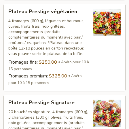
Plateau
Plateau Prestige végétarien
Prestige
végétarien
4 fromages (600 g), légumes et houmous,
olives, fruits frais, noix grillées,
accompagnements (produits
complémentaires du moment) avec pain/
croûtons/ craquelins. *Plateau dans une
boîte 12x18 pouces en carton recyclable:
vous pouvez sortir le plateau de la boîte.
Fromages fins:
$250.00
Apéro pour 10 à
15 personnes
Fromages premium:
$325.00
Apéro
pour 10 à 15 personnes
Plateau
Plateau Prestige Signature
Prestige
Signature
20 bouchées signature, 4 fromages (600 g),
3 charcuteries (300 g), olives, fruits frais,
noix grillées, accompagnements (produits
complémentaires du moment) avec pain/