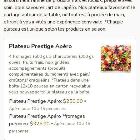
assortiment raffiné de produits frais et locaux, préparé avec
soin, pour savourer l’art de l’apéro. Nos plateaux favorisent le
partage autour de la table, où tout est à portée de main,
offrant à vos invités une expérience conviviale. *Chaque
plateau est unique selon les produits en saison.
Plateau
Plateau Prestige Apéro
Prestige
Apéro
4 fromages (600 g), 3 charcuteries (300 g),
olives, fruits frais, noix grillées,
accompagnements (produits
complémentaires du moment) avec pain/
croûtons/ craquelins. *Plateau dans une
boîte 12x18 pouces en carton recyclable:
vous pouvez sortir le plateau de la boîte.
Plateau Prestige Apéro:
$250.00
Apéro pour 10 à 15 personnes
Plateau Prestige Apéro *fromages
premium:
$325.00
Apéro pour 10 à 15
personnes