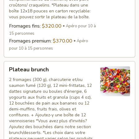
croûtons/ craquelins. *Plateau dans une
boîte 12x18 pouces en carton recyclable:
vous pouvez sortir le plateau de la boîte.
Fromages fins:
$320.00
Apéro pour 10 à
15 personnes
Fromages premium:
$370.00
Apéro
pour 10 à 15 personnes
Plateau
Plateau brunch
brunch
2 fromages (300 g), charcuterie et/ou
saumon fumé (120 g), 12 mini-frittatas, 12
dattes signature ou boules d'énergie, 6
yogourts aux fruits et granola (cups 4 oz),
12 bouchées de pain aux bananes ou 12
demi-muffins, fruits frais, olives et
confitures. + Ajoutez-y une boîte de 12
viennoiseries *Vous avez plus d'invités?
Ajoutez des bouchées dans notre section
brunch/desserts. *Les choix dans votre
plateaux peuvent varier selon les produits