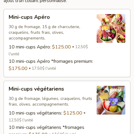
ajout d’un collant personnalisé.
Mini-
Mini-cups Apéro
cups
Apéro
30 g de fromage, 15 g de charcuterie,
craquelins, fruits frais, olives,
accompagnements.
10 mini-cups Apéro:
$125.00
12,50$
l'unité
10 mini-cups Apéro *fromages premium:
$175.00
17,50$ l'unité
Mini-
Mini-cups végétariens
cups
végétariens
30 g de fromage, légumes, craquelins, fruits
frais, olives, accompagnements.
10 mini-cups végétariens:
$125.00
12,50$ l'unité
10 mini-cups végétariens *fromages