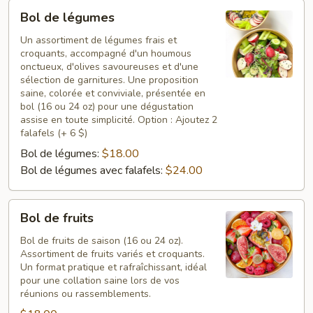
Bol
Bol de légumes
de
légumes
Un assortiment de légumes frais et
croquants, accompagné d'un houmous
onctueux, d'olives savoureuses et d'une
sélection de garnitures. Une proposition
saine, colorée et conviviale, présentée en
bol (16 ou 24 oz) pour une dégustation
assise en toute simplicité. Option : Ajoutez 2
falafels (+ 6 $)
Bol de légumes:
$18.00
Bol de légumes avec falafels:
$24.00
Bol
Bol de fruits
de
fruits
Bol de fruits de saison (16 ou 24 oz).
Assortiment de fruits variés et croquants.
Un format pratique et rafraîchissant, idéal
pour une collation saine lors de vos
réunions ou rassemblements.