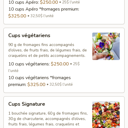
10 cups Apéro:
$250.00
25$ l'unité
10 cups Apéro *fromages premium:
$325.00
32,50$ l'unité
Cups
Cups végétariens
végétariens
90 g de fromages fins accompagnés
d’olives, de fruits frais, de légumes frais, de
craquelins et de petits accompagnements.
10 cups végétariens:
$250.00
25$
l'unité
10 cups végétariens *fromages
premium:
$325.00
32,50$ l'unité
Cups
Cups Signature
Signature
1 bouchée signature, 60 g de fromages fins,
30 g de charcuterie, accompagnés d’olives,
fruits frais, légumes frais, craquelins et