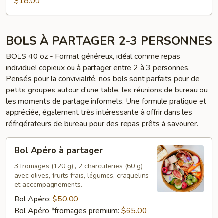
$18.00
BOLS À PARTAGER 2-3 PERSONNES
BOLS 40 oz - Format généreux, idéal comme repas
individuel copieux ou à partager entre 2 à 3 personnes.
Pensés pour la convivialité, nos bols sont parfaits pour de
petits groupes autour d’une table, les réunions de bureau ou
les moments de partage informels. Une formule pratique et
appréciée, également très intéressante à offrir dans les
réfrigérateurs de bureau pour des repas prêts à savourer.
Bol
Bol Apéro à partager
Apéro
à
3 fromages (120 g) , 2 charcuteries (60 g)
avec olives, fruits frais, légumes, craquelins
partager
et accompagnements.
Bol Apéro:
$50.00
Bol Apéro *fromages premium:
$65.00