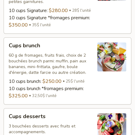
petites garnitures.
10 cups Signature:
$280.00
28$ l'unité
10 cups Signature *fromages premium:
$350.00
35$ l'unité
Cups
Cups brunch
brunch
60 g de fromages, fruits frais, choix de 2
bouchées brunch parmi: muffin, pain aux
bananes, mini-frittata, gaufre, boule
d'énergie, datte farcie ou autre création.
10 cups brunch:
$250.00
25$ l'unité
10 cups brunch *fromages premium:
$325.00
32,50$ l'unité
Cups
Cups desserts
desserts
3 bouchées desserts avec fruits et
accompagnements.