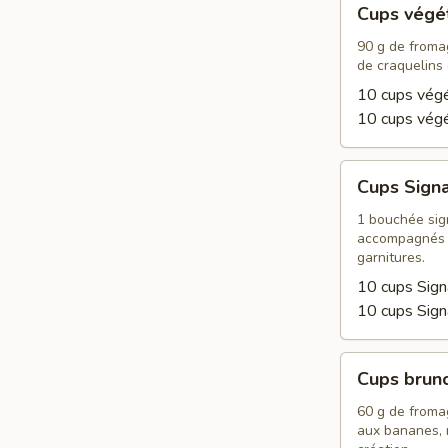
Cups végé
végétariens
90 g de fromag
de craquelins
10 cups végé
10 cups vég
Cups
Cups Sign
Signature
1 bouchée sign
accompagnés d’
garnitures.
10 cups Sign
10 cups Sig
Cups
Cups brun
brunch
60 g de fromag
aux bananes, m