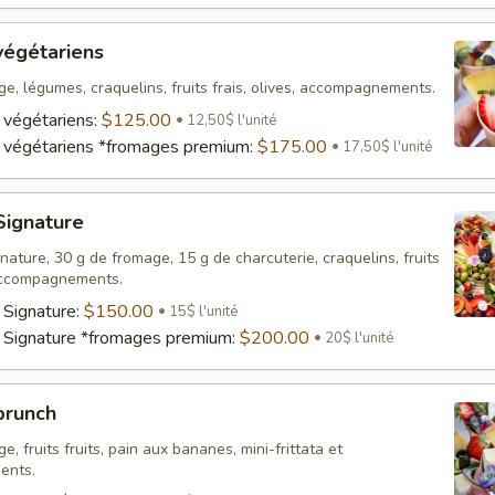
végétariens
e, légumes, craquelins, fruits frais, olives, accompagnements.
 végétariens:
$125.00
12,50$ l'unité
 végétariens *fromages premium:
$175.00
17,50$ l'unité
Signature
ature, 30 g de fromage, 15 g de charcuterie, craquelins, fruits
, accompagnements.
 Signature:
$150.00
15$ l'unité
 Signature *fromages premium:
$200.00
20$ l'unité
brunch
e, fruits fruits, pain aux bananes, mini-frittata et
ents.