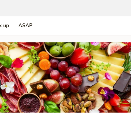
k up
ASAP