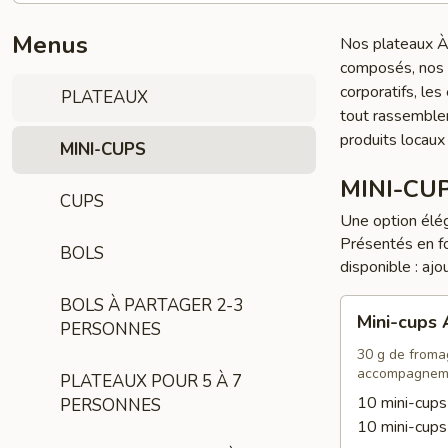
Menus
Nos plateaux À 
composés, nos p
corporatifs, le
PLATEAUX
tout rassemble
produits locaux
MINI-CUPS
MINI-CU
CUPS
Une option élég
Présentés en f
BOLS
disponible : ajo
BOLS À PARTAGER 2-3
Mini-
Mini-cups
PERSONNES
cups
Apéro
30 g de fromage
accompagnem
PLATEAUX POUR 5 À 7
10 mini-cup
PERSONNES
10 mini-cup