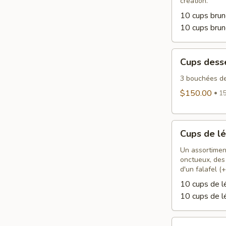
création.
10 cups brun
10 cups bru
Cups
Cups dess
desserts
3 bouchées de
$150.00
15
Cups
Cups de l
de
légumes
Un assortimen
onctueux, des
d'un falafel (+
10 cups de 
10 cups de l
Cups