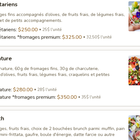
tariens
es fins accompagnés d’olives, de fruits frais, de légumes frais,
 et de petits accompagnements.
tariens:
$250.00
25$ l'unité
étariens *fromages premium:
$325.00
32,50$ l'unité
ature
ature, 60 g de fromages fins, 30 g de charcuterie,
olives, fruits frais, légumes frais, craquelins et petites
ature:
$280.00
28$ l'unité
nature *fromages premium:
$350.00
35$ l'unité
ch
es, fruits frais, choix de 2 bouchées brunch parmi: muffin, pain
ini-frittata, gaufre, boule d'énergie, datte farcie ou autre