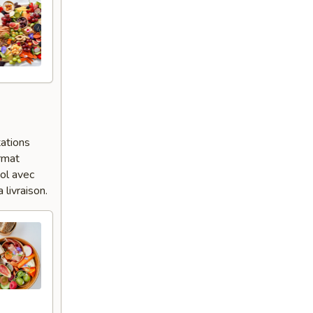
ations
ormat
bol avec
 livraison.