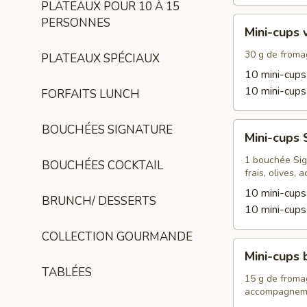
PLATEAUX POUR 10 À 15
Mini-
PERSONNES
Mini-cups 
cups
végétariens
30 g de fromag
PLATEAUX SPÉCIAUX
10 mini-cups
10 mini-cups
FORFAITS LUNCH
Mini-
BOUCHÉES SIGNATURE
Mini-cups 
cups
Signature
1 bouchée Sign
BOUCHÉES COCKTAIL
frais, olives
10 mini-cups
BRUNCH/ DESSERTS
10 mini-cups
COLLECTION GOURMANDE
Mini-
Mini-cups 
cups
TABLÉES
brunch
15 g de fromag
accompagnem