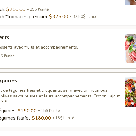
ch:
$250.00
25$ l'unité
nch *fromages premium:
$325.00
32,50$ l'unité
erts
sserts avec fruits et accompagnements.
$ l'unité
égumes
t de légumes frais et croquants, servi avec un houmous
 olives savoureuses et leurs accompagnements. Option : ajout
 3 $)
légumes:
$150.00
15$ l'unité
égumes falafel:
$180.00
18$ l'unité