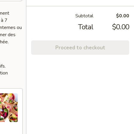
ement
Subtotal
$0.00
 à 7
Total
$0.00
internes ou
nner des
chée.
Proceed to checkout
fs.
tion