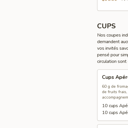
CUPS
Nos coupes indi
demandent aucun
vos invités sav
pensé pour simp
circulation son
Cups
Cups Apér
Apéro
60 g de fromag
de fruits frais
accompagnem
10 cups Apé
10 cups Apé
Cups