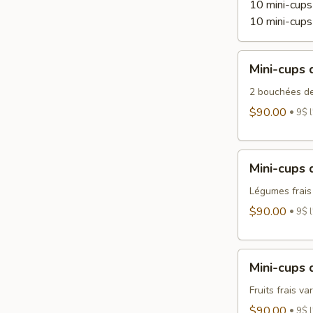
10 mini-cups
10 mini-cups
Mini-
Mini-cups 
cups
desserts
2 bouchées de
$90.00
9$ l
Mini-
Mini-cups
cups
de
Légumes frai
légumes
$90.00
9$ l
Mini-
Mini-cups d
cups
de
Fruits frais var
fruits
$90.00
9$ l