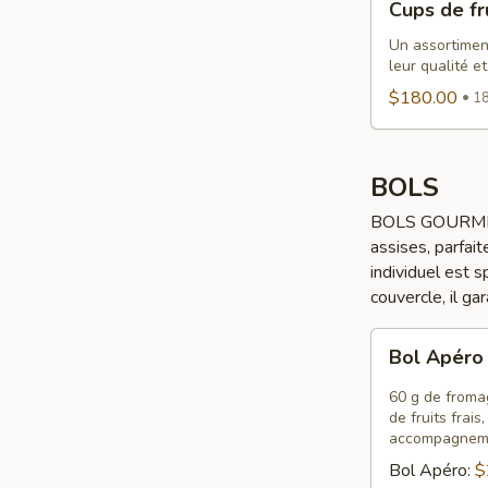
Cups de fr
de
fruits
Un assortiment
leur qualité et
$180.00
18
BOLS
BOLS GOURMETS 
assises, parfait
individuel est 
couvercle, il ga
Bol
Bol Apér
Apéro
60 g de fromag
de fruits frai
accompagnem
Bol Apéro:
$