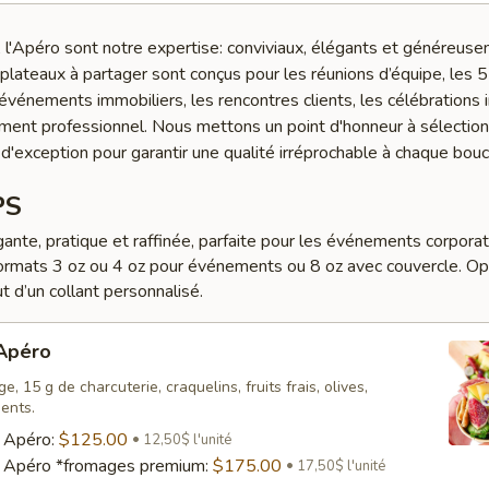
l'Apéro sont notre expertise: conviviaux, élégants et généreus
lateaux à partager sont conçus pour les réunions d’équipe, les 5
s événements immobiliers, les rencontres clients, les célébrations 
ment professionnel. Nous mettons un point d'honneur à sélectio
 d'exception pour garantir une qualité irréprochable à chaque bou
PS
ante, pratique et raffinée, parfaite pour les événements corporati
ormats 3 oz ou 4 oz pour événements ou 8 oz avec couvercle. Op
ut d’un collant personnalisé.
 Apéro
, 15 g de charcuterie, craquelins, fruits frais, olives,
ents.
s Apéro:
$125.00
12,50$ l'unité
s Apéro *fromages premium:
$175.00
17,50$ l'unité