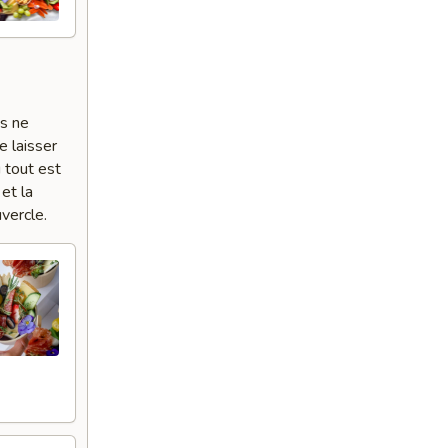
es ne
e laisser
 tout est
et la
vercle.