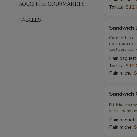
BOUCHÉES GOURMANDES
Tortilla:
$12.
TABLÉES
Sandwich
Sandwich l
légumes
grillés
Courgettes et
de saison rôti
et
tout servi sur 
chèvre
Pain baguett
Tortilla:
$12.
Pain miche:
$
Sandwich
Sandwich
Caprese
Délicieux san
servis dans un
Pain baguett
Pain miche:
$