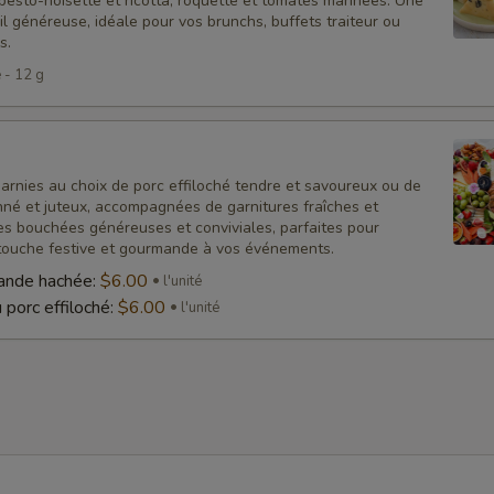
pesto-noisette et ricotta, roquette et tomates marinées. Une
il généreuse, idéale pour vos brunchs, buffets traiteur ou
s.
é - 12 g
 garnies au choix de porc effiloché tendre et savoureux ou de
né et juteux, accompagnées de garnitures fraîches et
es bouchées généreuses et conviviales, parfaites pour
touche festive et gourmande à vos événements.
iande hachée:
$6.00
l'unité
 porc effiloché:
$6.00
l'unité