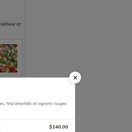
raîcheur et
s, feta émiettée et oignons rouges
$140.00
z