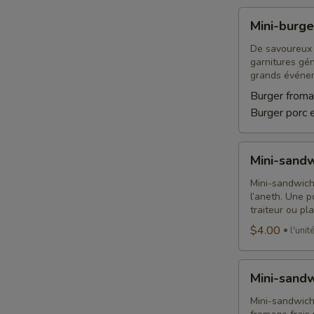
Mini-
Mini-burge
burger
De savoureux 
garnitures gé
grands événe
Burger froma
Burger porc 
Mini-
Mini-sand
sandwich
au
Mini-sandwich
l’aneth. Une p
saumon
traiteur ou pl
fumé
$4.00
l'unit
Mini-
Mini-sandw
sandwich
tomate
Mini-sandwich