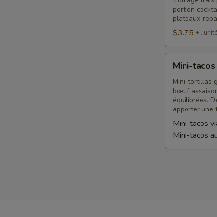
fromage frais 
et
portion cockta
pesto
plateaux-repa
$3.75
l'unit
Mini-
Mini-tacos
tacos
Mini-tortillas
bœuf assaison
équilibrées. D
apporter une 
Mini-tacos v
Mini-tacos au