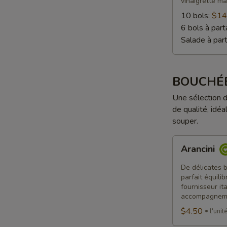
vinaigrette ma
10 bols:
$14
6 bols à part
Salade à par
BOUCHÉ
Une sélection 
de qualité, idéa
souper.
Arancini
Arancini
De délicates b
parfait équili
fournisseur it
accompagnem
$4.50
l'unit