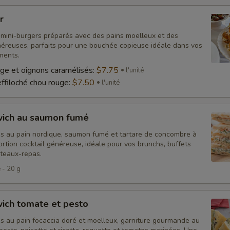
r
mini-burgers préparés avec des pains moelleux et des
néreuses, parfaits pour une bouchée copieuse idéale dans vos
ments.
ge et oignons caramélisés:
$7.75
l'unité
effiloché chou rouge:
$7.50
l'unité
wich au saumon fumé
s au pain nordique, saumon fumé et tartare de concombre à
ortion cocktail généreuse, idéale pour vos brunchs, buffets
ateaux-repas.
é - 20 g
ich tomate et pesto
s au pain focaccia doré et moelleux, garniture gourmande au