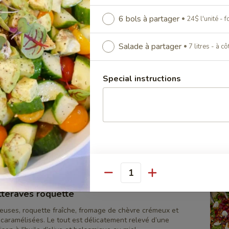
chés.
6 bols à partager
24$ l'unité - 
0.00
14$ l'unité - format 24 oz
ager:
$144.00
24$ l'unité - format 40 oz
Salade à partager
7 litres - à 
tager:
$140.00
7 litres - à côté pour 10 à 15 personnes
Special instructions
chou rouge à l'asiatique
nement émincé, edamames, carottes râpées et arachides
 tout enrobé d’une vinaigrette thaï aux notes sucrées-
0.00
14$ l'unité - format 24 oz
ager:
$144.00
24$ l'unité - format 40 oz
tager:
$140.00
7 litres - à côté pour 10 à 15 personnes
Quantity
teraves roquette
teuses, roquette fraîche, fromage de chèvre crémeux et
caramélisées. Le tout est délicatement relevé d’une