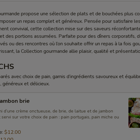
ourmande propose une sélection de plats et de bouchées plus co
mposer un repas complet et généreux. Pensée pour satisfaire les
ent convivial, cette collection mise sur des saveurs réconfortant
 et des portions assumées. Parfaite pour des dîners corporatifs, 
és ou des rencontres où l’on souhaite offrir un repas à la fois go
issant, la Collection gourmande allie plaisir, qualité et présentati
CHS
rés avec choix de pain, garnis d’ingrédients savoureux et équilib
, généreux et délicieux.
jambon brie
i d’une crème onctueuse, de brie, de laitue et de jambon
t servi sur votre choix de pain : pain portugais, pain miche ou
e:
$12.00
12.00