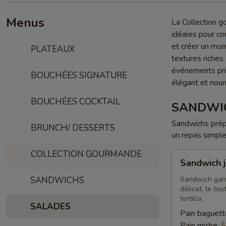
Menus
La Collection g
idéales pour co
et créer un mom
PLATEAUX
textures riches
événements priv
BOUCHÉES SIGNATURE
élégant et nourr
BOUCHÉES COCKTAIL
SANDWI
Sandwichs prépa
BRUNCH/ DESSERTS
un repas simple
COLLECTION GOURMANDE
Sandwich
Sandwich 
jambon
brie
SANDWICHS
Sandwich garn
délicat, le tou
tortilla.
SALADES
Pain baguett
Pain miche:
$