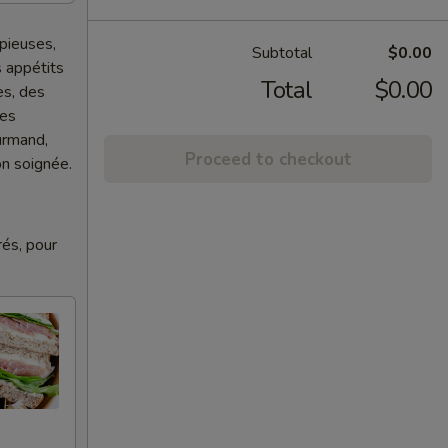
pieuses,
Subtotal
$0.00
 appétits
Total
$0.00
es, des
des
urmand,
Proceed to checkout
on soignée.
rés, pour