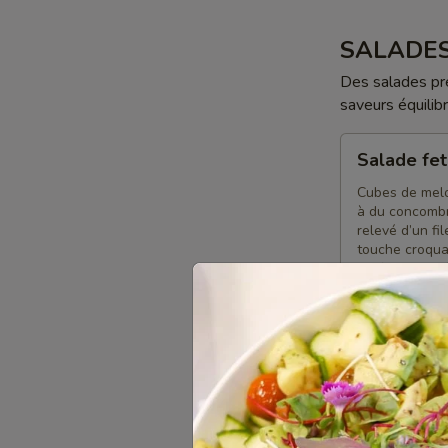
SALADE
Des salades prép
saveurs équilib
Salade
Salade fe
feta
melon
Cubes de melon
à du concombr
relevé d’un fi
touche croqua
parfaitement é
10 bols:
$14
6 bols à part
Grand bol:
$
Salade
Salade gr
grecque
Concombre cro