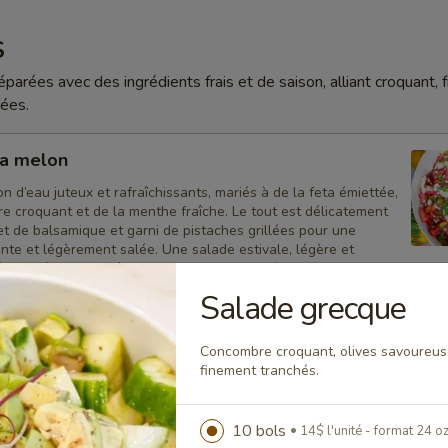
S
arées avec des ingrédients frais et de saison, alliant croquant, f
rées.
ta melon
 d’eau juteux et rafraîchissants, mariés à de la feta émiettée,
e croquant et de la menthe fraîche. Le tout est délicatement
let de balsamique et garni de pistaches grillées pour une
nte et légèrement salée. Une salade estivale, légère et
quilibrée entre fraîcheur, douceur et acidité.
Salade grecque
0.00
14$ l'unité - format 24 oz
ager:
$144.00
24$ l'unité - format 40 oz
140.00
7 litres - à côté pour 10 à 15 personnes
Concombre croquant, olives savoureuse
finement tranchés.
ecque
10 bols
14$ l'unité - format 24 o
quant, olives savoureuses, feta émiettée et oignons rouges