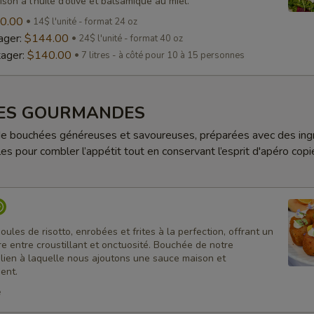
ison à l’huile d’olive et balsamique au miel.
0.00
14$ l'unité - format 24 oz
ager:
$144.00
24$ l'unité - format 40 oz
tager:
$140.00
7 litres - à côté pour 10 à 15 personnes
ES GOURMANDES
de bouchées généreuses et savoureuses, préparées avec des ing
les pour combler l’appétit tout en conservant l’esprit d'apéro cop
oules de risotto, enrobées et frites à la perfection, offrant un
bre entre croustillant et onctuosité. Bouchée de notre
alien à laquelle nous ajoutons une sauce maison et
ent.
é