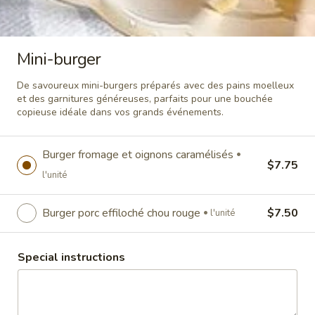
miche ou tortilla.
Pain baguette:
$12.00
Tortilla:
$12.00
Mini-burger
Pain miche:
$12.00
De savoureux mini-burgers préparés avec des pains moelleux
et des garnitures généreuses, parfaits pour une bouchée
Sandwich
copieuse idéale dans vos grands événements.
Sandwich Caprese
Caprese
Délicieux sandwich avec tomates fraîches,
mozzarella fondante et pesto servis dans
Burger fromage et oignons caramélisés
$7.75
un pain artisanal pour un Caprese tout en
l'unité
fraîcheur.
Pain baguette:
$14.00
Burger porc effiloché chou rouge
$7.50
l'unité
Pain miche:
$14.00
Special instructions
SALADES
Des salades préparées avec des ingrédients frais et de
saison, alliant croquant, fraîcheur et saveurs équilibrées.