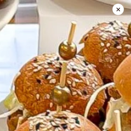
Vicky Plourde
48 Rue du Geai-Bleu Saint-Apollinaire, QC G0S2E0
Pick up
Select Time
À l'apéro Signé V