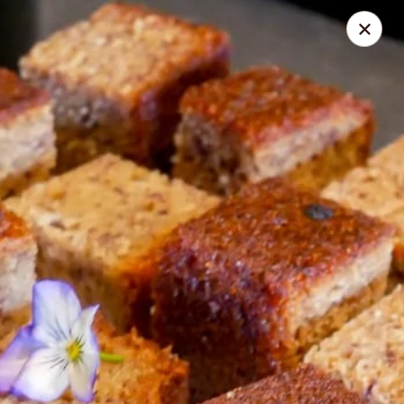
Vicky Plourde
48 Rue du Geai-Bleu Saint-Apollinaire, QC G0S2E0
Pick up
Select Time
À l'apéro Signé V