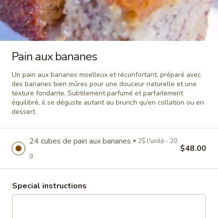
ou un brunch sucré, notre sélection vous offre plusieurs choix.
Plateau
Plateau desserts
desserts
Variété de desserts avec fruits frais.
Pain aux bananes
*Plateau dans une boîte en carton
recyclable: vous pouvez sortir le plateau de
la boîte.
Un pain aux bananes moelleux et réconfortant, préparé avec
des bananes bien mûres pour une douceur naturelle et une
Plateau dégustation:
$135.00
30
texture fondante. Subtilement parfumé et parfaitement
morceaux - boîte 9 x 12 pouces
équilibré, il se déguste autant au brunch qu’en collation ou en
Plateau Prestige:
$225.00
50 morceaux
dessert.
- boîte 12 x 18 pouces
24 cubes de pain aux bananes
2$ l'unité - 20
Pain
$48.00
Pain aux bananes
g
aux
bananes
Un pain aux bananes moelleux et
réconfortant, préparé avec des bananes
Special instructions
bien mûres pour une douceur naturelle et
une texture fondante. Subtilement parfumé
et parfaitement équilibré, il se déguste
autant au brunch qu’en collation ou en