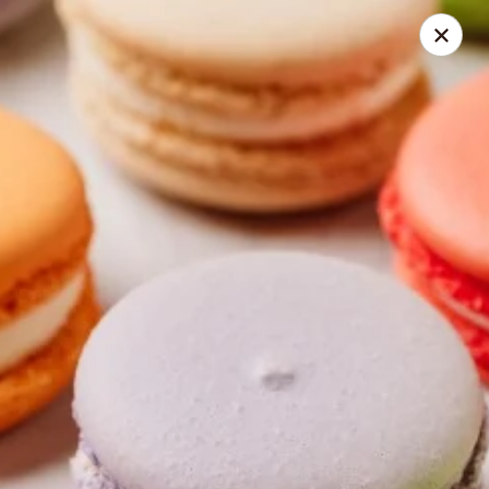
Vicky Plourde
48 Rue du Geai-Bleu Saint-Apollinaire, QC G0S2E0
Pick up
Select Time
À l'apéro Signé V