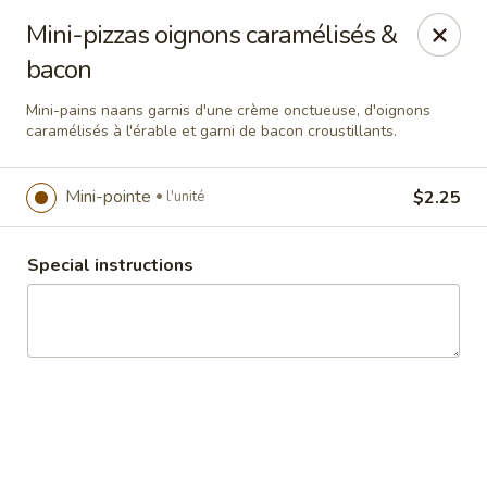
Mini-pizzas oignons caramélisés &
bacon
Vicky Plourde
48 Rue du Geai-Bleu Saint-Apollinaire, QC G0S2E0
Mini-pains naans garnis d'une crème onctueuse, d'oignons
caramélisés à l'érable et garni de bacon croustillants.
Pick up
ASAP
Mini-pointe
$2.25
l'unité
Special instructions
À l'apéro Signé V