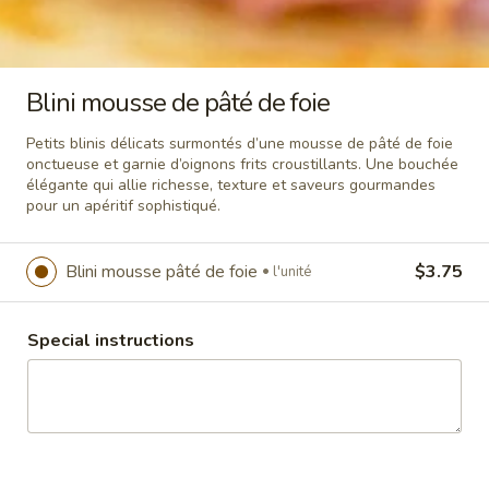
saumon
Blinis au saumon fumé, mélange de
fromage à la crème citron, herbes & câpres
fumé
$3.75
l'unité
Blini mousse de pâté de foie
Blini
Blini mousse de pâté de foie
mousse
Petits blinis délicats surmontés d’une mousse de pâté de foie
onctueuse et garnie d’oignons frits croustillants. Une bouchée
de
Petits blinis délicats surmontés d’une
élégante qui allie richesse, texture et saveurs gourmandes
mousse de pâté de foie onctueuse et garnie
pâté
pour un apéritif sophistiqué.
d’oignons frits croustillants. Une bouchée
de
élégante qui allie richesse, texture et
foie
saveurs gourmandes pour un apéritif
Blini mousse pâté de foie
$3.75
l'unité
sophistiqué.
$3.75
l'unité
Special instructions
DATTES FARCIES
Des dattes medjool, soigneusement farcies de garnitures
élégantes et équilibrées, offrant une explosion de saveurs en
une seule bouchée.