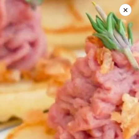
Vicky Plourde
48 Rue du Geai-Bleu Saint-Apollinaire, QC G0S2E0
Pick up
Select Time
À l'apéro Signé V