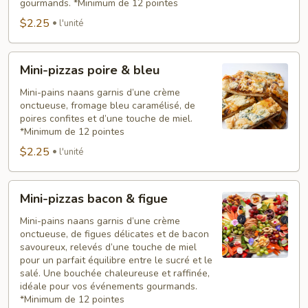
gourmands. *Minimum de 12 pointes
$2.25
l'unité
Mini-
Mini-pizzas poire & bleu
pizzas
poire
Mini-pains naans garnis d’une crème
onctueuse, fromage bleu caramélisé, de
&
poires confites et d’une touche de miel.
bleu
*Minimum de 12 pointes
$2.25
l'unité
Mini-
Mini-pizzas bacon & figue
pizzas
bacon
Mini-pains naans garnis d’une crème
onctueuse, de figues délicates et de bacon
&
savoureux, relevés d’une touche de miel
figue
pour un parfait équilibre entre le sucré et le
salé. Une bouchée chaleureuse et raffinée,
idéale pour vos événements gourmands.
*Minimum de 12 pointes