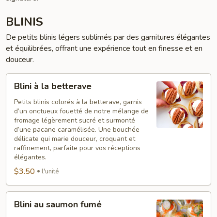
BLINIS
De petits blinis légers sublimés par des garnitures élégantes
et équilibrées, offrant une expérience tout en finesse et en
douceur.
Blini
Blini à la betterave
à
la
Petits blinis colorés à la betterave, garnis
d’un onctueux fouetté de notre mélange de
betterave
fromage légèrement sucré et surmonté
d’une pacane caramélisée. Une bouchée
délicate qui marie douceur, croquant et
raffinement, parfaite pour vos réceptions
élégantes.
$3.50
l'unité
Blini
Blini au saumon fumé
au