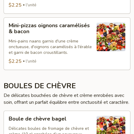
$2.25
l'unité
Mini-
Mini-pizzas oignons caramélisés
pizzas
& bacon
oignons
Mini-pains naans garnis d'une crème
caramélisés
onctueuse, d'oignons caramélisés à l'érable
&
et garni de bacon croustillants.
bacon
$2.25
l'unité
BOULES DE CHÈVRE
De délicates bouchées de chèvre et crème enrobées avec
soin, offrant un parfait équilibre entre onctuosité et caractère.
Boule
Boule de chèvre bagel
de
chèvre
Délicates boules de fromage de chèvre et