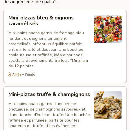
des ingrédients de qualité.
Mini-
Mini-pizzas bleu & oignons
pizzas
caramélisés
bleu
Mini-pains naans garnis de fromage bleu
&
fondant et d’oignons lentement
oignons
caramélisés, offrant un équilibre parfait
caramélisés
entre intensité et douceur. Une bouchée
chaleureuse et raffinée, idéale pour vos
cocktails et événements traiteur. *Minimum
de 12 pointes
$2.25
l'unité
Mini-
Mini-pizzas truffe & champignons
pizzas
truffe
Mini-pains naans garnis d’une crème
onctueuse, de champignons savoureux et
&
d’une touche d'huile de truffe. Une bouchée
champignons
raffinée et parfumée, parfaite pour les
amateurs de truffe et les événements