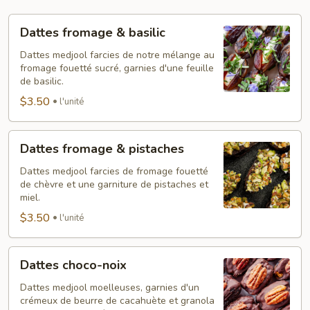
Dattes
Dattes fromage & basilic
fromage
&
Dattes medjool farcies de notre mélange au
fromage fouetté sucré, garnies d'une feuille
basilic
de basilic.
$3.50
l'unité
Dattes
Dattes fromage & pistaches
fromage
&
Dattes medjool farcies de fromage fouetté
de chèvre et une garniture de pistaches et
pistaches
miel.
$3.50
l'unité
Dattes
Dattes choco-noix
choco-
noix
Dattes medjool moelleuses, garnies d'un
crémeux de beurre de cacahuète et granola