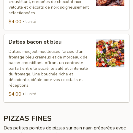
croustillant, enrobées de chocolat noir
velouté et d'éclats de noix soigneusement
sélectionnées.
$4.00
l'unité
Dattes
Dattes bacon et bleu
bacon
et
Dattes medjool moelleuses farcies d’un
fromage bleu crémeux et de morceaux de
bleu
bacon croustillant, offrant un contraste
parfait entre le sucré, le salé et l’intensité
du fromage. Une bouchée riche et
décadente, idéale pour vos cocktails et
réceptions.
$4.00
l'unité
PIZZAS FINES
Des petites pointes de pizzas sur pain naan préparées avec