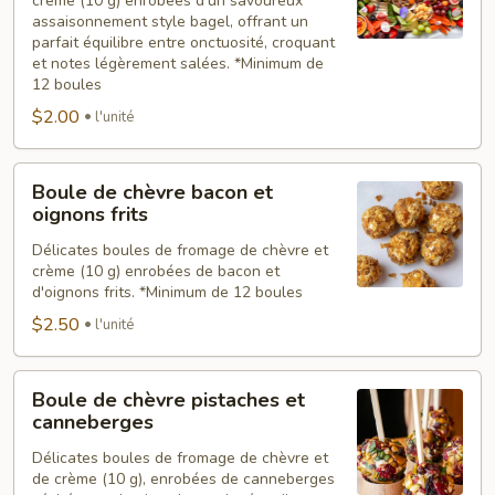
crème (10 g) enrobées d’un savoureux
bagel
assaisonnement style bagel, offrant un
parfait équilibre entre onctuosité, croquant
et notes légèrement salées. *Minimum de
12 boules
$2.00
l'unité
Boule
Boule de chèvre bacon et
de
oignons frits
chèvre
Délicates boules de fromage de chèvre et
bacon
crème (10 g) enrobées de bacon et
et
d'oignons frits. *Minimum de 12 boules
oignons
$2.50
l'unité
frits
Boule
Boule de chèvre pistaches et
de
canneberges
chèvre
Délicates boules de fromage de chèvre et
pistaches
de crème (10 g), enrobées de canneberges
et