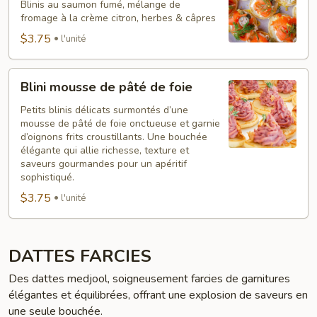
saumon
Blinis au saumon fumé, mélange de
fromage à la crème citron, herbes & câpres
fumé
$3.75
l'unité
Blini
Blini mousse de pâté de foie
mousse
de
Petits blinis délicats surmontés d’une
mousse de pâté de foie onctueuse et garnie
pâté
d’oignons frits croustillants. Une bouchée
de
élégante qui allie richesse, texture et
foie
saveurs gourmandes pour un apéritif
sophistiqué.
$3.75
l'unité
DATTES FARCIES
Des dattes medjool, soigneusement farcies de garnitures
élégantes et équilibrées, offrant une explosion de saveurs en
une seule bouchée.