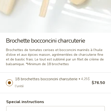
tomates fraîches, basilic, huile d'olive,
balsamique et fleur de sel. Choix de
crostinis sur pain baguette/croûtons maison
ou mini-pains naans.
Crostini sur pain baguette:
$3.50
l'unité
Crostini sur croûtons maison:
$4.00
l'unité
Brochette bocconcini charcuterie
Crostini sur mini-pains naans:
$4.00
l'unité
Brochettes de tomates cerises et bocconcini marinés à l’huile
d’olive et aux épices maison, agrémentées de charcuterie fine
et de basilic frais. Le tout est sublimé par un filet de crème de
Crostini
Crostini champignons truffe
balsamique. *Minimum de 18 brochettes
champignons
truffe
Crostinis avec notre tapenade de
champignons à l'huile de truffe Favuzzi avec
18 brochettes bocconcini charcuterie
4,25$
crème. Choix de baguette de pain/croûtons
$76.50
maison ou mini-pains naans.
l'unité
Crostini sur pain baguette:
$3.50
l'unité
Crostini sur croûtons maison:
$4.00
Special instructions
l'unité