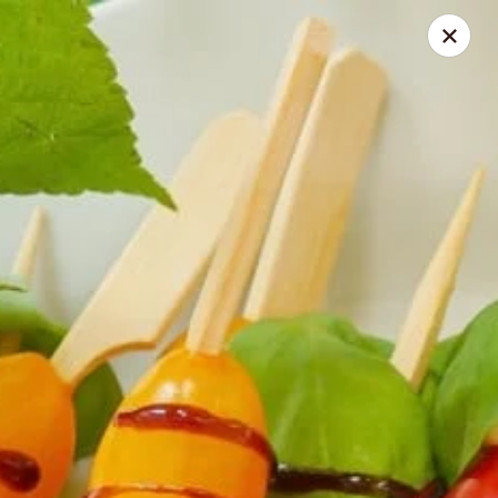
Vicky Plourde
48 Rue du Geai-Bleu Saint-Apollinaire, QC G0S2E0
Pick up
Select Time
À l'apéro Signé V