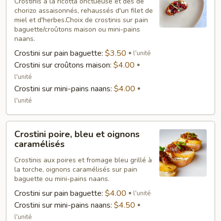
ricotta
Crostinis à la ricotta onctueuse et dés de
chorizo assaisonnés, rehaussés d'un filet de
miel et d'herbes.Choix de crostinis sur pain
baguette/croûtons maison ou mini-pains
naans.
Crostini sur pain baguette:
$3.50
l'unité
Crostini sur croûtons maison:
$4.00
l'unité
Crostini sur mini-pains naans:
$4.00
l'unité
Crostini
Crostini poire, bleu et oignons
poire,
caramélisés
bleu
Crostinis aux poires et fromage bleu grillé à
et
la torche, oignons caramélisés sur pain
oignons
baguette ou mini-pains naans.
caramélisés
Crostini sur pain baguette:
$4.00
l'unité
Crostini sur mini-pains naans:
$4.50
l'unité