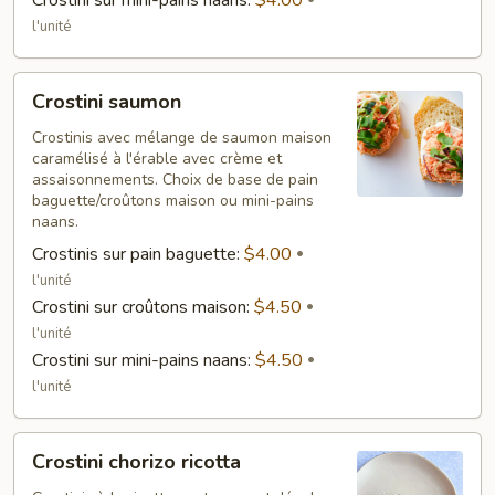
Crostini sur mini-pains naans:
$4.00
l'unité
Crostini
Crostini saumon
saumon
Crostinis avec mélange de saumon maison
caramélisé à l'érable avec crème et
assaisonnements. Choix de base de pain
baguette/croûtons maison ou mini-pains
naans.
Crostinis sur pain baguette:
$4.00
l'unité
Crostini sur croûtons maison:
$4.50
l'unité
Crostini sur mini-pains naans:
$4.50
l'unité
Crostini
Crostini chorizo ricotta
chorizo