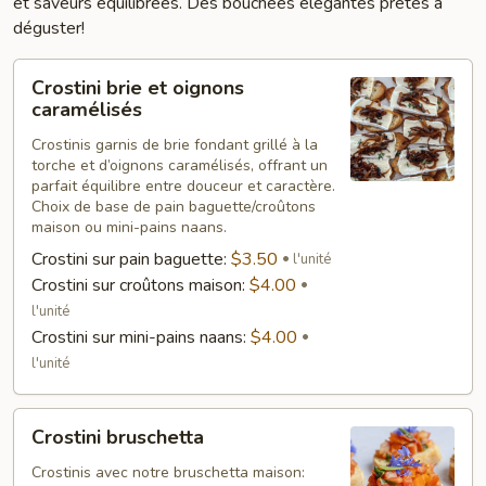
et saveurs équilibrées. Des bouchées élégantes prêtes à
déguster!
Crostini
Crostini brie et oignons
brie
caramélisés
et
Crostinis garnis de brie fondant grillé à la
oignons
torche et d’oignons caramélisés, offrant un
caramélisés
parfait équilibre entre douceur et caractère.
Choix de base de pain baguette/croûtons
maison ou mini-pains naans.
Crostini sur pain baguette:
$3.50
l'unité
Crostini sur croûtons maison:
$4.00
l'unité
Crostini sur mini-pains naans:
$4.00
l'unité
Crostini
Crostini bruschetta
bruschetta
Crostinis avec notre bruschetta maison: