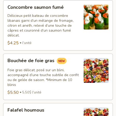
Concombre
Concombre saumon fumé
saumon
fumé
Délicieux petit bateau de concombre
libanais garni d’un mélange de fromage,
citron et aneth, relevé d’une touche de
câpres et couronné d’un saumon fumé
délicat.
$4.25
l'unité
Bouchée
Bouchée de foie gras
de
foie
Foie gras délicat, posé sur un blini,
gras
accompagné d’une touche subtile de confit
ou de gelée de saison. *Minimum de 10
blinis
$5.50
5,50$ l'unité
Falafel
Falafel houmous
houmous